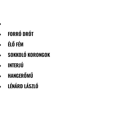
Skip
to
content
FORRÓ DRÓT
ÉLŐ FÉM
SOKKOLÓ KORONGOK
INTERJÚ
HANGERŐMŰ
LÉNÁRD LÁSZLÓ