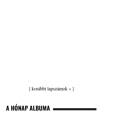
[
korábbi lapszámok »
]
A HÓNAP ALBUMA