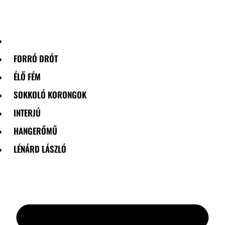
Skip
to
content
FORRÓ DRÓT
ÉLŐ FÉM
SOKKOLÓ KORONGOK
INTERJÚ
HANGERŐMŰ
LÉNÁRD LÁSZLÓ