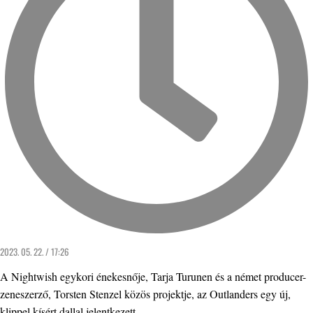
2023. 05. 22. / 17:26
A Nightwish egykori énekesnője, Tarja Turunen és a német producer-
zeneszerző, Torsten Stenzel közös projektje, az Outlanders egy új,
klippel kísért dallal jelentkezett.