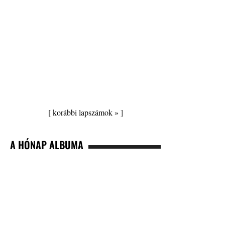
[
korábbi lapszámok »
]
A HÓNAP ALBUMA