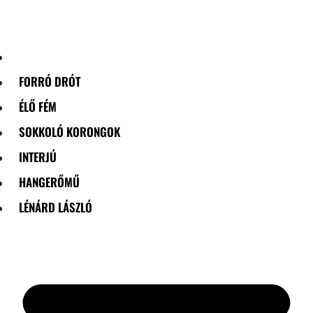
Skip
to
content
FORRÓ DRÓT
ÉLŐ FÉM
SOKKOLÓ KORONGOK
INTERJÚ
HANGERŐMŰ
LÉNÁRD LÁSZLÓ