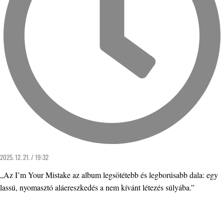
2025. 12. 21. / 19:32
„Az I’m Your Mistake az album legsötétebb és legborúsabb dala: egy
lassú, nyomasztó aláereszkedés a nem kívánt létezés súlyába.”