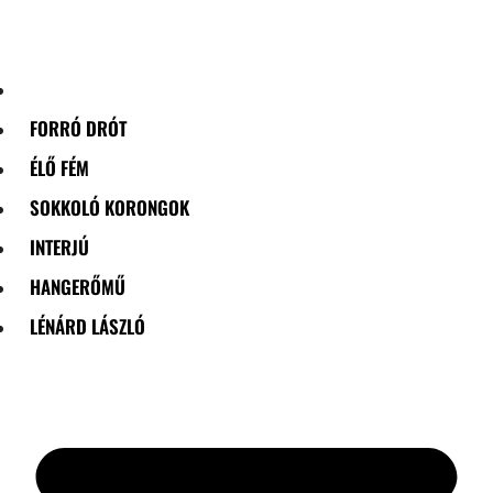
Skip
to
content
FORRÓ DRÓT
ÉLŐ FÉM
SOKKOLÓ KORONGOK
INTERJÚ
HANGERŐMŰ
LÉNÁRD LÁSZLÓ