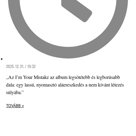
2025. 12. 21. / 19:32
„Az I’m Your Mistake az album legsötétebb és legborúsabb
dala: egy lassú, nyomasztó aláereszkedés a nem kívánt létezés
súlyába.”
TOVÁBB »