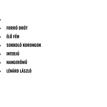
Skip
to
content
FORRÓ DRÓT
ÉLŐ FÉM
SOKKOLÓ KORONGOK
INTERJÚ
HANGERŐMŰ
LÉNÁRD LÁSZLÓ