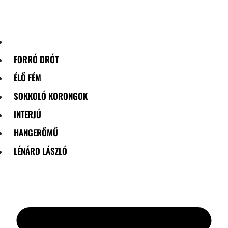
Skip
to
content
FORRÓ DRÓT
ÉLŐ FÉM
SOKKOLÓ KORONGOK
INTERJÚ
HANGERŐMŰ
LÉNÁRD LÁSZLÓ