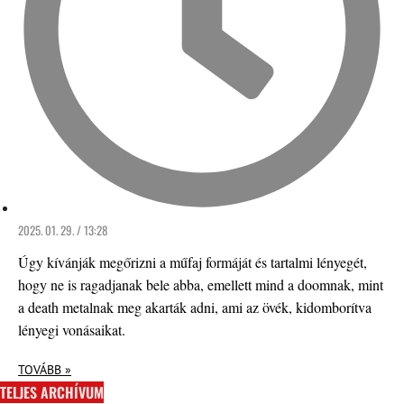
2025. 01. 29. / 13:28
Úgy kívánják megőrizni a műfaj formáját és tartalmi lényegét,
hogy ne is ragadjanak bele abba, emellett mind a doomnak, mint
a death metalnak meg akarták adni, ami az övék, kidomborítva
lényegi vonásaikat.
TOVÁBB »
TELJES ARCHÍVUM