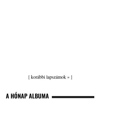
[
korábbi lapszámok »
]
A HÓNAP ALBUMA