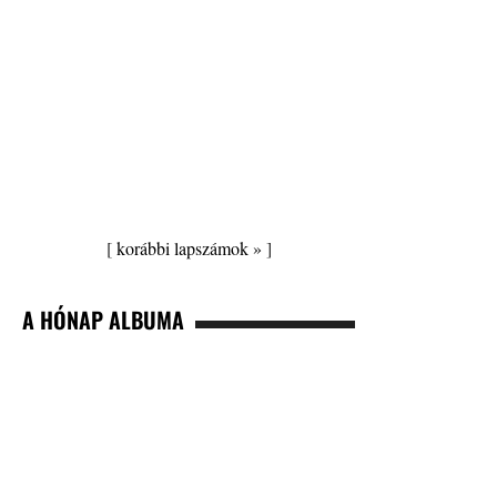
[
korábbi lapszámok »
]
A HÓNAP ALBUMA