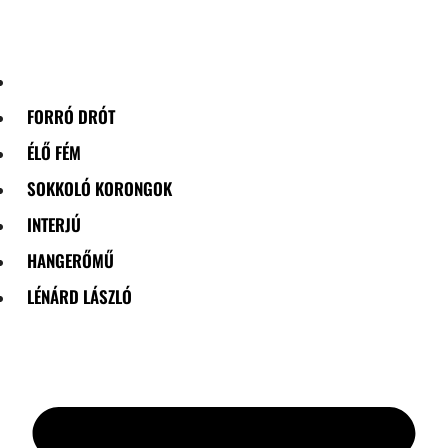
Skip
to
content
FORRÓ DRÓT
ÉLŐ FÉM
SOKKOLÓ KORONGOK
INTERJÚ
HANGERŐMŰ
LÉNÁRD LÁSZLÓ