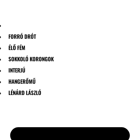
Skip
to
content
FORRÓ DRÓT
ÉLŐ FÉM
SOKKOLÓ KORONGOK
INTERJÚ
HANGERŐMŰ
LÉNÁRD LÁSZLÓ