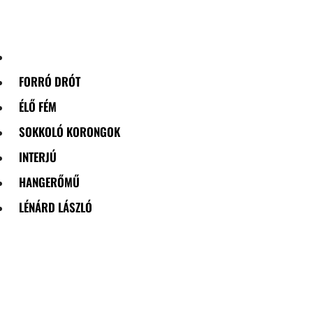
Skip
to
content
FORRÓ DRÓT
ÉLŐ FÉM
SOKKOLÓ KORONGOK
INTERJÚ
HANGERŐMŰ
LÉNÁRD LÁSZLÓ