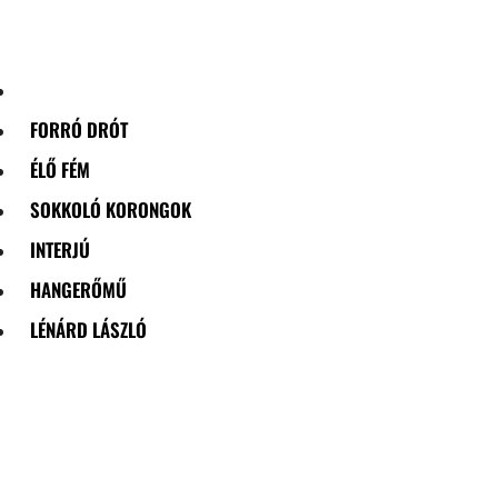
Skip
to
content
FORRÓ DRÓT
ÉLŐ FÉM
SOKKOLÓ KORONGOK
INTERJÚ
HANGERŐMŰ
LÉNÁRD LÁSZLÓ