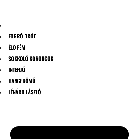
Skip
to
content
FORRÓ DRÓT
ÉLŐ FÉM
SOKKOLÓ KORONGOK
INTERJÚ
HANGERŐMŰ
LÉNÁRD LÁSZLÓ