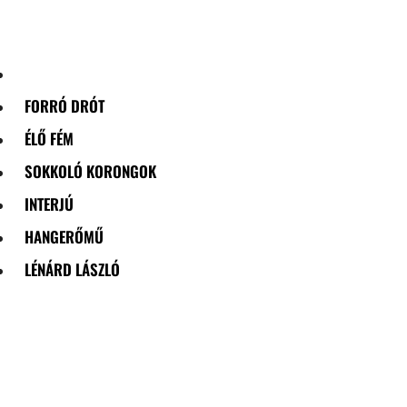
Skip
to
content
FORRÓ DRÓT
ÉLŐ FÉM
SOKKOLÓ KORONGOK
INTERJÚ
HANGERŐMŰ
LÉNÁRD LÁSZLÓ