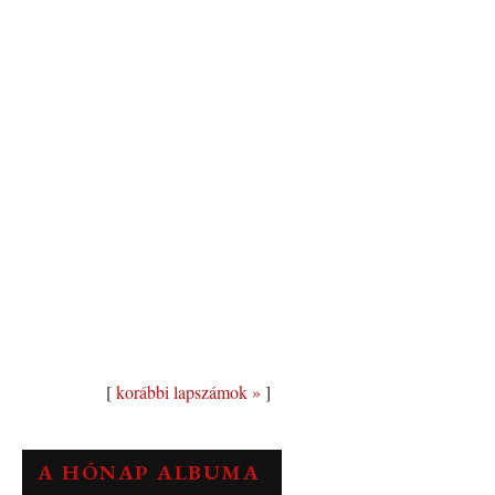
[
korábbi lapszámok »
]
A HÓNAP ALBUMA