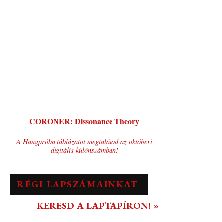
CORONER: Dissonance Theory
A Hangpróba táblázatot megtalálod az októberi
digitális különszámban!
RÉGI LAPSZÁMAINKAT
KERESD A LAPTAPÍRON! »