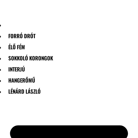
Skip
to
content
FORRÓ DRÓT
ÉLŐ FÉM
SOKKOLÓ KORONGOK
INTERJÚ
HANGERŐMŰ
LÉNÁRD LÁSZLÓ