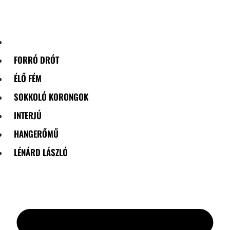
Skip
to
content
FORRÓ DRÓT
ÉLŐ FÉM
SOKKOLÓ KORONGOK
INTERJÚ
HANGERŐMŰ
LÉNÁRD LÁSZLÓ