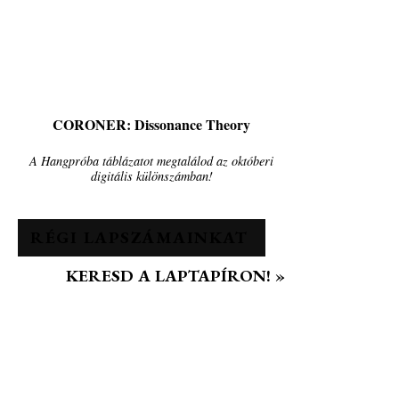
CORONER: Dissonance Theory
A Hangpróba táblázatot megtalálod az októberi
digitális különszámban!
RÉGI LAPSZÁMAINKAT
KERESD A LAPTAPÍRON! »