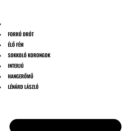
Skip
to
content
FORRÓ DRÓT
ÉLŐ FÉM
SOKKOLÓ KORONGOK
INTERJÚ
HANGERŐMŰ
LÉNÁRD LÁSZLÓ