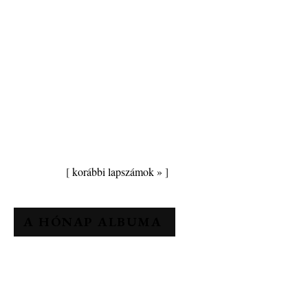
[
korábbi lapszámok »
]
A HÓNAP ALBUMA