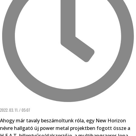
2022. 03. 11. / 05:07
Ahogy már tavaly beszámoltunk róla, egy New Horizon
névre hallgató új power metal projektben fogott össze a
H.E.A.T. billentyűse/dalszerzője, a multihangszeres Jona