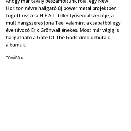
Ahogy már tavaly beszámoltunk róla, egy New
Horizon névre hallgató új power metal projektben
fogott össze a H.E.A.T. billentyűse/dalszerzője, a
multihangszeres Jona Tee, valamint a csapatból egy
éve távozó Erik Grönwall énekes. Most már végig is
hallgatható a Gate Of The Gods című debütáló
albumuk.
TOVÁBB »