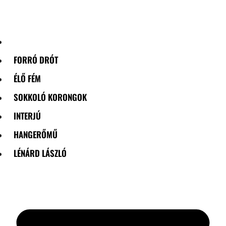
Skip
to
content
FORRÓ DRÓT
ÉLŐ FÉM
SOKKOLÓ KORONGOK
INTERJÚ
HANGERŐMŰ
LÉNÁRD LÁSZLÓ