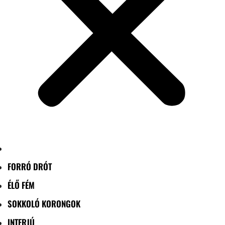
FORRÓ DRÓT
ÉLŐ FÉM
SOKKOLÓ KORONGOK
INTERJÚ