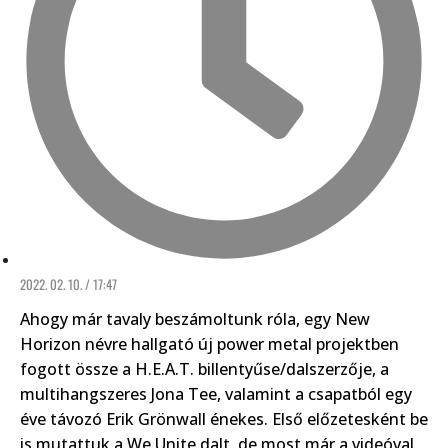
2022. 02. 10. / 17:47
Ahogy már tavaly beszámoltunk róla, egy New
Horizon névre hallgató új power metal projektben
fogott össze a H.E.A.T. billentyűse/dalszerzője, a
multihangszeres Jona Tee, valamint a csapatból egy
éve távozó Erik Grönwall énekes. Első előzetesként be
is mutattuk a We Unite dalt, de most már a videóval