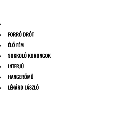
Skip
to
content
FORRÓ DRÓT
ÉLŐ FÉM
SOKKOLÓ KORONGOK
INTERJÚ
HANGERŐMŰ
LÉNÁRD LÁSZLÓ