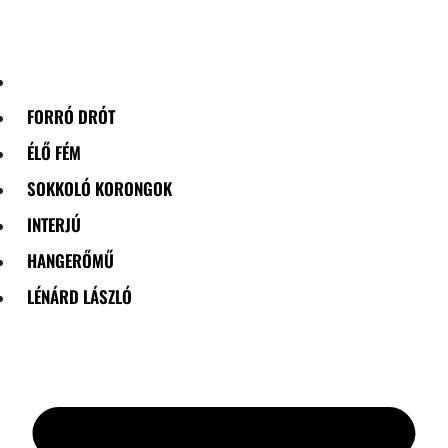
Skip
to
content
FORRÓ DRÓT
ÉLŐ FÉM
SOKKOLÓ KORONGOK
INTERJÚ
HANGERŐMŰ
LÉNÁRD LÁSZLÓ