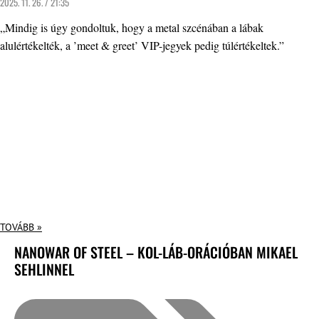
2025. 11. 26. / 21:35
„Mindig is úgy gondoltuk, hogy a metal szcénában a lábak
alulértékelték, a ’meet & greet’ VIP-jegyek pedig túlértékeltek.”
TOVÁBB »
NANOWAR OF STEEL – KOL-LÁB-ORÁCIÓBAN MIKAEL
SEHLINNEL