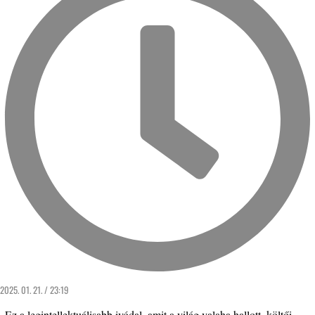
2025. 01. 21. / 23:19
„Ez a legintellektuálisabb ivódal, amit a világ valaha hallott, költői