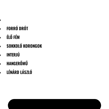
Skip
to
content
FORRÓ DRÓT
ÉLŐ FÉM
SOKKOLÓ KORONGOK
INTERJÚ
HANGERŐMŰ
LÉNÁRD LÁSZLÓ