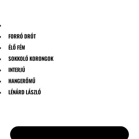
Skip
to
content
FORRÓ DRÓT
ÉLŐ FÉM
SOKKOLÓ KORONGOK
INTERJÚ
HANGERŐMŰ
LÉNÁRD LÁSZLÓ