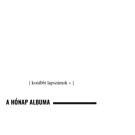
[
korábbi lapszámok »
]
A HÓNAP ALBUMA