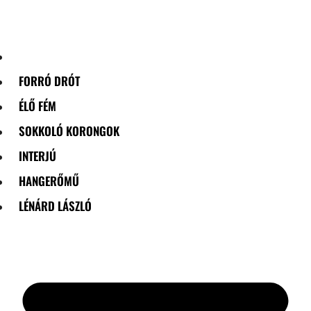
Skip
to
content
FORRÓ DRÓT
ÉLŐ FÉM
SOKKOLÓ KORONGOK
INTERJÚ
HANGERŐMŰ
LÉNÁRD LÁSZLÓ