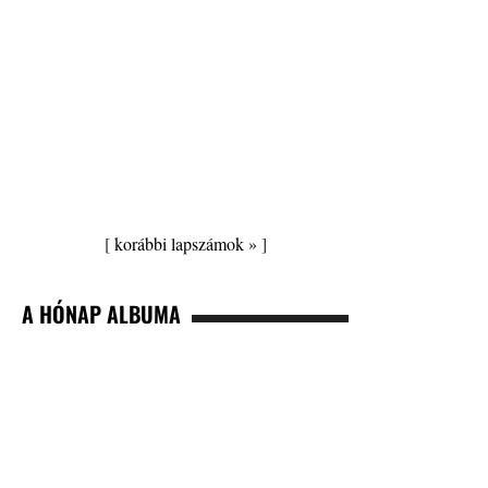
[
korábbi lapszámok »
]
A HÓNAP ALBUMA