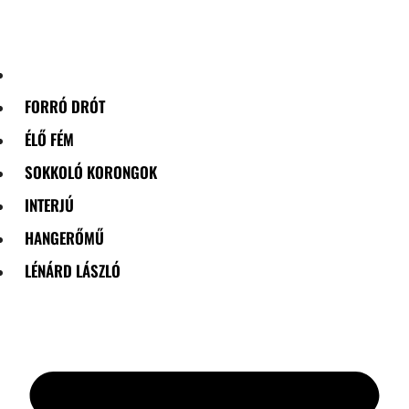
Skip
to
content
FORRÓ DRÓT
ÉLŐ FÉM
SOKKOLÓ KORONGOK
INTERJÚ
HANGERŐMŰ
LÉNÁRD LÁSZLÓ