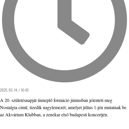
2025. 03. 14. / 16:43
A 20. születésnapját ünneplő formáció júniusban jelenteti meg
Nostalgia című, tizedik nagylemezét, amelyet július 1-jén mutatnak be
az Akvárium Klubban, a zenekar első budapesti koncertjén.