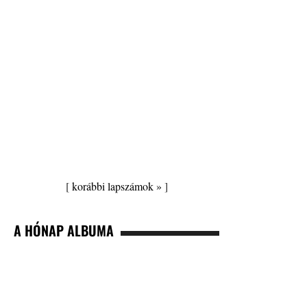
[
korábbi lapszámok »
]
A HÓNAP ALBUMA