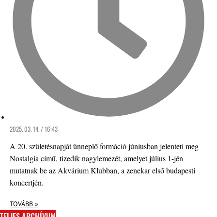
2025. 03. 14. / 16:43
A 20. születésnapját ünneplő formáció júniusban jelenteti meg
Nostalgia című, tizedik nagylemezét, amelyet július 1-jén
mutatnak be az Akvárium Klubban, a zenekar első budapesti
koncertjén.
TOVÁBB »
TELJES ARCHÍVUM