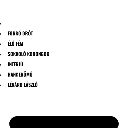
Skip
to
content
FORRÓ DRÓT
ÉLŐ FÉM
SOKKOLÓ KORONGOK
INTERJÚ
HANGERŐMŰ
LÉNÁRD LÁSZLÓ