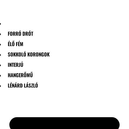
Skip
to
content
FORRÓ DRÓT
ÉLŐ FÉM
SOKKOLÓ KORONGOK
INTERJÚ
HANGERŐMŰ
LÉNÁRD LÁSZLÓ