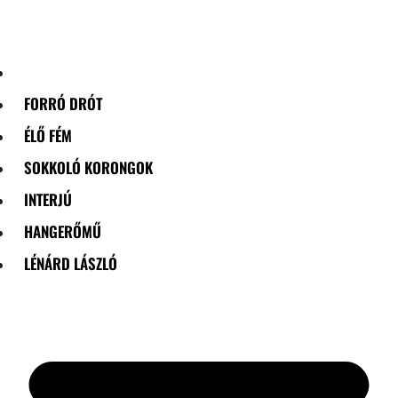
Skip
to
content
FORRÓ DRÓT
ÉLŐ FÉM
SOKKOLÓ KORONGOK
INTERJÚ
HANGERŐMŰ
LÉNÁRD LÁSZLÓ