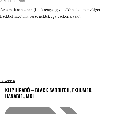
2026. 01. 12. / 21:19
Az elmúlt napokban (is…) rengeteg videóklip látott napvilágot.
Ezekből szedtünk össze nektek egy csokorra valót.
TOVÁBB »
KLIPHÍRADÓ – BLACK SABBITCH, EXHUMED,
HANABIE., MØL