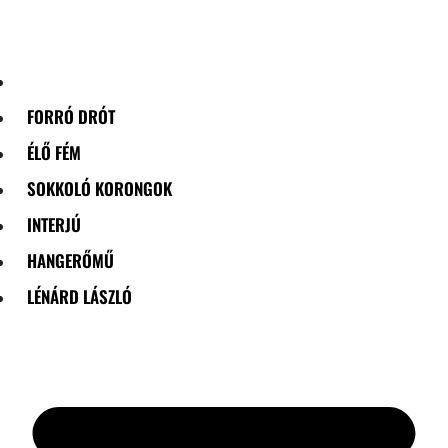
Skip
to
content
FORRÓ DRÓT
ÉLŐ FÉM
SOKKOLÓ KORONGOK
INTERJÚ
HANGERŐMŰ
LÉNÁRD LÁSZLÓ