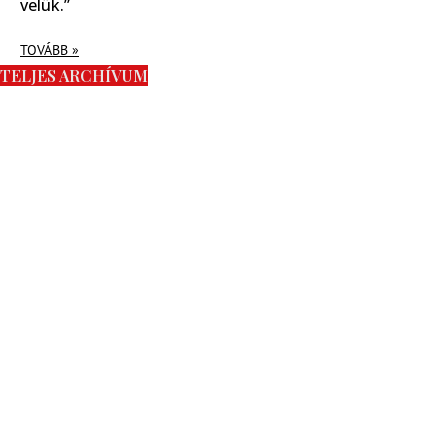
velük.”
TOVÁBB »
TELJES ARCHÍVUM