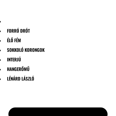
Skip
to
content
FORRÓ DRÓT
ÉLŐ FÉM
SOKKOLÓ KORONGOK
INTERJÚ
HANGERŐMŰ
LÉNÁRD LÁSZLÓ