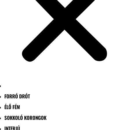
FORRÓ DRÓT
ÉLŐ FÉM
SOKKOLÓ KORONGOK
INTERJÚ