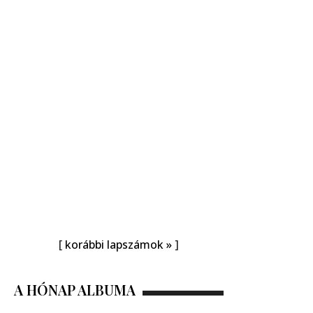
[
korábbi lapszámok »
]
A HÓNAP ALBUMA