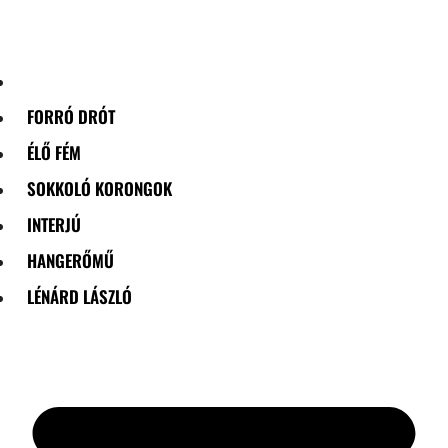
Skip
to
content
FORRÓ DRÓT
ÉLŐ FÉM
SOKKOLÓ KORONGOK
INTERJÚ
HANGERŐMŰ
LÉNÁRD LÁSZLÓ