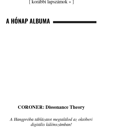
[
korábbi lapszámok »
]
A HÓNAP ALBUMA
CORONER: Dissonance Theory
A Hangpróba táblázatot megtalálod az októberi
digitális különszámban!