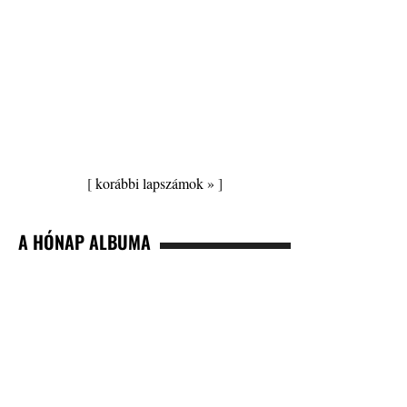
[
korábbi lapszámok »
]
A HÓNAP ALBUMA