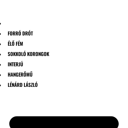
Skip
to
content
FORRÓ DRÓT
ÉLŐ FÉM
SOKKOLÓ KORONGOK
INTERJÚ
HANGERŐMŰ
LÉNÁRD LÁSZLÓ