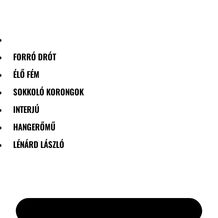
Skip
to
content
FORRÓ DRÓT
ÉLŐ FÉM
SOKKOLÓ KORONGOK
INTERJÚ
HANGERŐMŰ
LÉNÁRD LÁSZLÓ