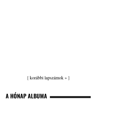
[
korábbi lapszámok »
]
A HÓNAP ALBUMA