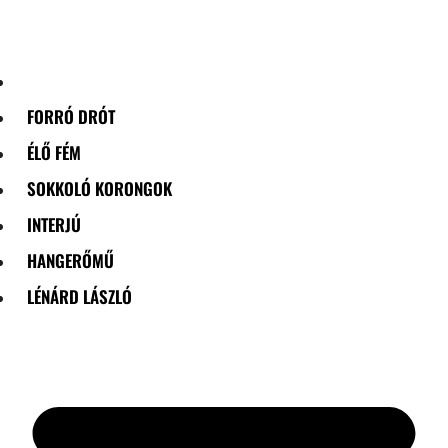
Skip
to
content
FORRÓ DRÓT
ÉLŐ FÉM
SOKKOLÓ KORONGOK
INTERJÚ
HANGERŐMŰ
LÉNÁRD LÁSZLÓ