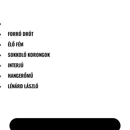
Skip
to
content
FORRÓ DRÓT
ÉLŐ FÉM
SOKKOLÓ KORONGOK
INTERJÚ
HANGERŐMŰ
LÉNÁRD LÁSZLÓ