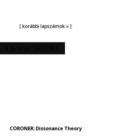
[
korábbi lapszámok »
]
A HÓNAP ALBUMA
CORONER: Dissonance Theory