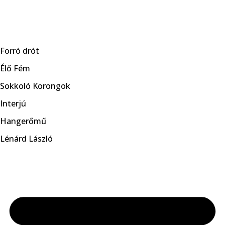
Skip
to
Forró drót
content
Élő Fém
Sokkoló Korongok
Interjú
Hangerőmű
Lénárd László