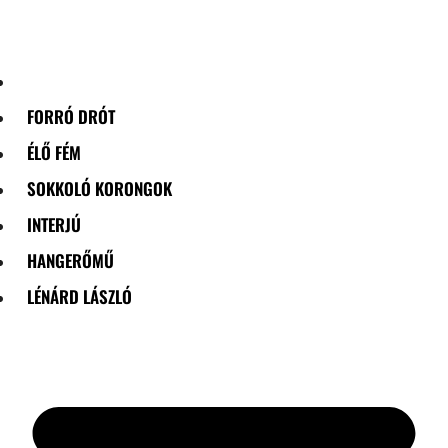
Skip
to
content
FORRÓ DRÓT
ÉLŐ FÉM
SOKKOLÓ KORONGOK
INTERJÚ
HANGERŐMŰ
LÉNÁRD LÁSZLÓ