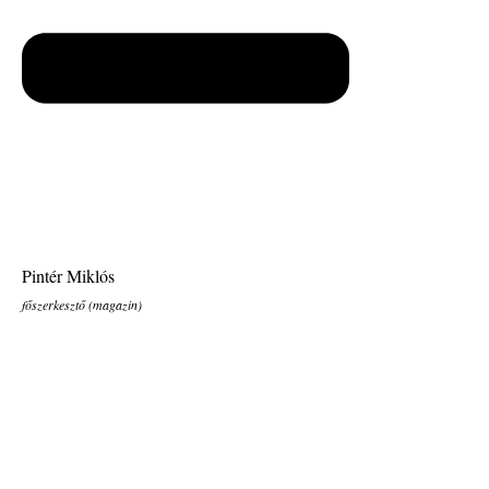
Pintér Miklós
főszerkesztő (magazin)