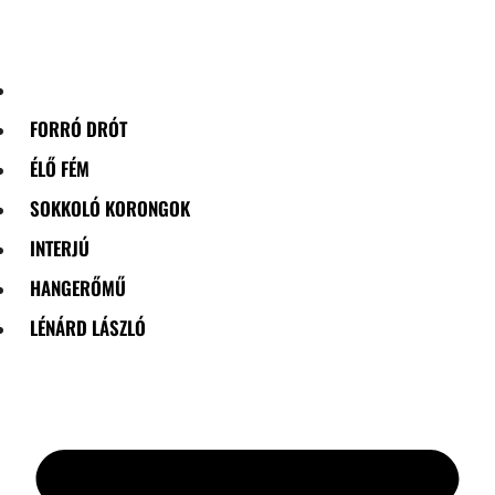
Skip
to
content
FORRÓ DRÓT
ÉLŐ FÉM
SOKKOLÓ KORONGOK
INTERJÚ
HANGERŐMŰ
LÉNÁRD LÁSZLÓ