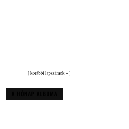
[
korábbi lapszámok »
]
A HÓNAP ALBUMA