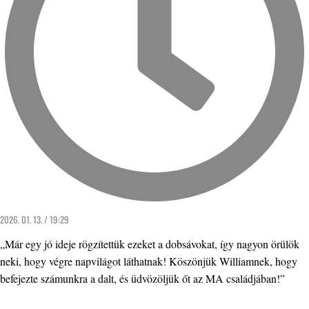
2026. 01. 13. / 19:29
„Már egy jó ideje rögzítettük ezeket a dobsávokat, így nagyon örülök
neki, hogy végre napvilágot láthatnak! Köszönjük Williamnek, hogy
befejezte számunkra a dalt, és üdvözöljük őt az MA családjában!”