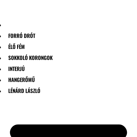
Skip
to
content
FORRÓ DRÓT
ÉLŐ FÉM
SOKKOLÓ KORONGOK
INTERJÚ
HANGERŐMŰ
LÉNÁRD LÁSZLÓ