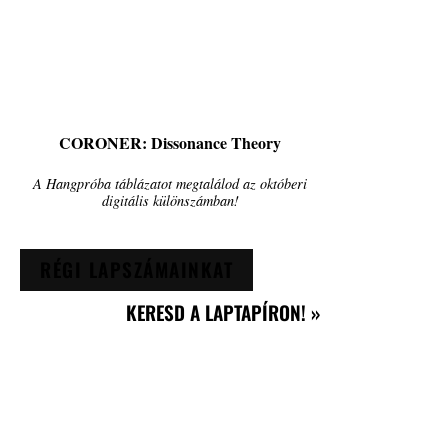
CORONER: Dissonance Theory
A Hangpróba táblázatot megtalálod az októberi
digitális különszámban!
RÉGI LAPSZÁMAINKAT
KERESD A LAPTAPÍRON! »