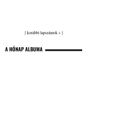
[
korábbi lapszámok »
]
A HÓNAP ALBUMA