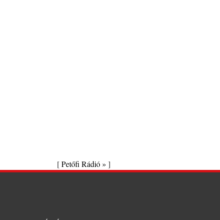
[
Petőfi Rádió »
]