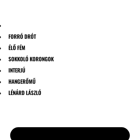
Skip
to
content
FORRÓ DRÓT
ÉLŐ FÉM
SOKKOLÓ KORONGOK
INTERJÚ
HANGERŐMŰ
LÉNÁRD LÁSZLÓ