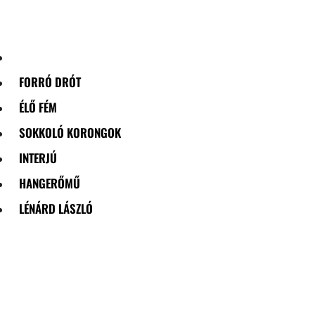
Skip
to
content
FORRÓ DRÓT
ÉLŐ FÉM
SOKKOLÓ KORONGOK
INTERJÚ
HANGERŐMŰ
LÉNÁRD LÁSZLÓ