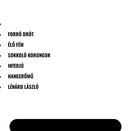
Skip
to
content
FORRÓ DRÓT
ÉLŐ FÉM
SOKKOLÓ KORONGOK
INTERJÚ
HANGERŐMŰ
LÉNÁRD LÁSZLÓ