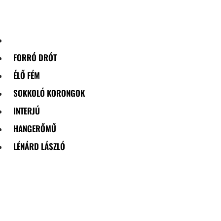
Skip
to
content
FORRÓ DRÓT
ÉLŐ FÉM
SOKKOLÓ KORONGOK
INTERJÚ
HANGERŐMŰ
LÉNÁRD LÁSZLÓ