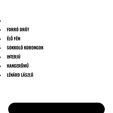
Skip
to
content
FORRÓ DRÓT
ÉLŐ FÉM
SOKKOLÓ KORONGOK
INTERJÚ
HANGERŐMŰ
LÉNÁRD LÁSZLÓ