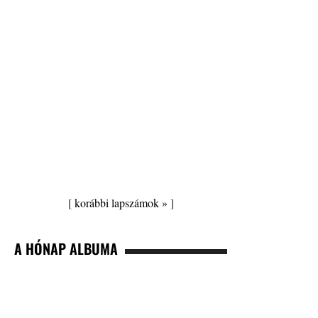
[
korábbi lapszámok »
]
A HÓNAP ALBUMA