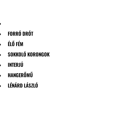
Skip
to
content
FORRÓ DRÓT
ÉLŐ FÉM
SOKKOLÓ KORONGOK
INTERJÚ
HANGERŐMŰ
LÉNÁRD LÁSZLÓ