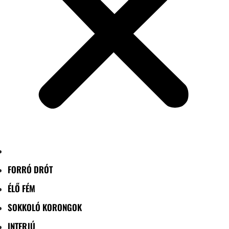
FORRÓ DRÓT
ÉLŐ FÉM
SOKKOLÓ KORONGOK
INTERJÚ