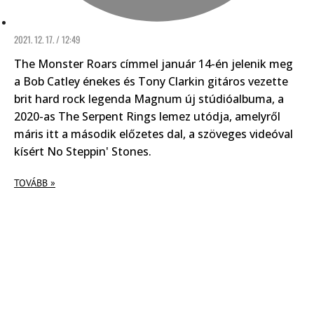
2021. 12. 17. / 12:49
The Monster Roars címmel január 14-én jelenik meg
a Bob Catley énekes és Tony Clarkin gitáros vezette
brit hard rock legenda Magnum új stúdióalbuma, a
2020-as The Serpent Rings lemez utódja, amelyről
máris itt a második előzetes dal, a szöveges videóval
kísért No Steppin' Stones.
TOVÁBB »