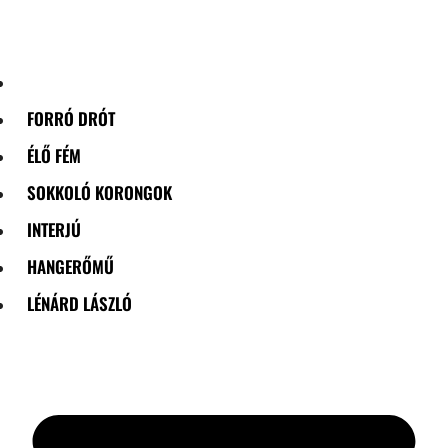
Skip
to
content
FORRÓ DRÓT
ÉLŐ FÉM
SOKKOLÓ KORONGOK
INTERJÚ
HANGERŐMŰ
LÉNÁRD LÁSZLÓ