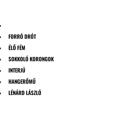
Skip
to
content
FORRÓ DRÓT
ÉLŐ FÉM
SOKKOLÓ KORONGOK
INTERJÚ
HANGERŐMŰ
LÉNÁRD LÁSZLÓ