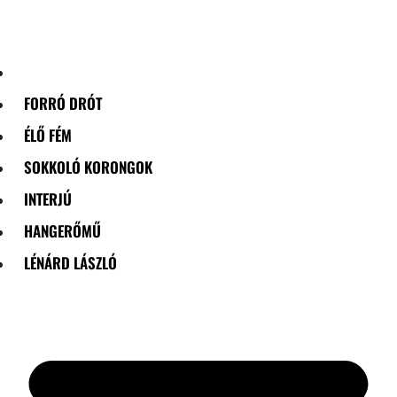
Skip
to
content
FORRÓ DRÓT
ÉLŐ FÉM
SOKKOLÓ KORONGOK
INTERJÚ
HANGERŐMŰ
LÉNÁRD LÁSZLÓ