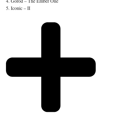
4. Gorod – The Ember One
5. Iconic – II