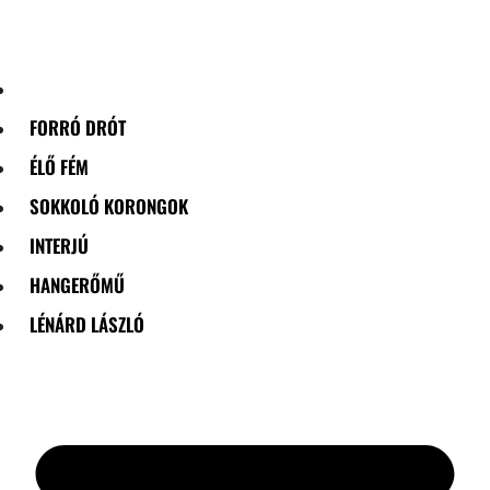
Skip
to
content
FORRÓ DRÓT
ÉLŐ FÉM
SOKKOLÓ KORONGOK
INTERJÚ
HANGERŐMŰ
LÉNÁRD LÁSZLÓ