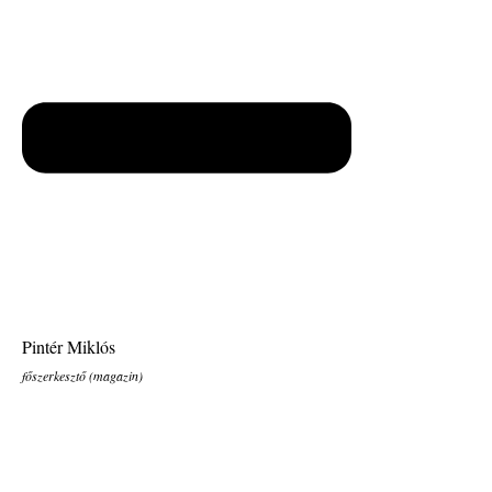
Pintér Miklós
főszerkesztő (magazin)