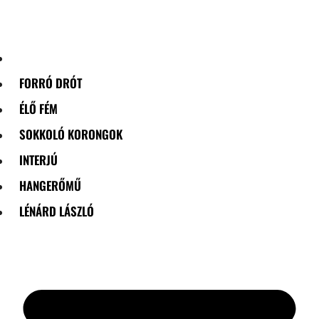
Skip
to
content
FORRÓ DRÓT
ÉLŐ FÉM
SOKKOLÓ KORONGOK
INTERJÚ
HANGERŐMŰ
LÉNÁRD LÁSZLÓ