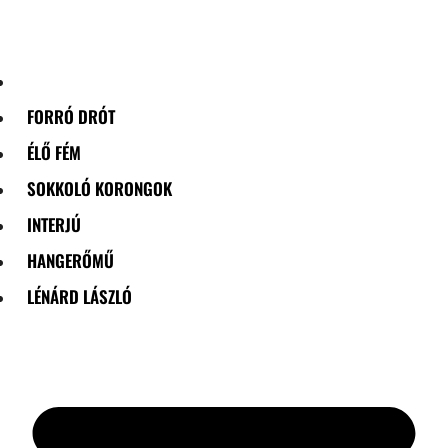
Skip
to
content
FORRÓ DRÓT
ÉLŐ FÉM
SOKKOLÓ KORONGOK
INTERJÚ
HANGERŐMŰ
LÉNÁRD LÁSZLÓ