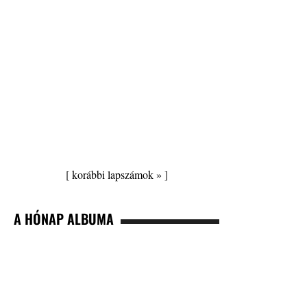
[
korábbi lapszámok »
]
A HÓNAP ALBUMA