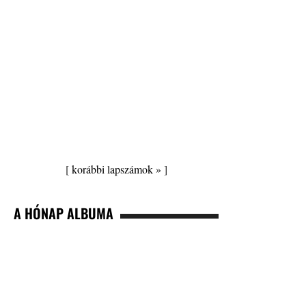
[
korábbi lapszámok »
]
A HÓNAP ALBUMA