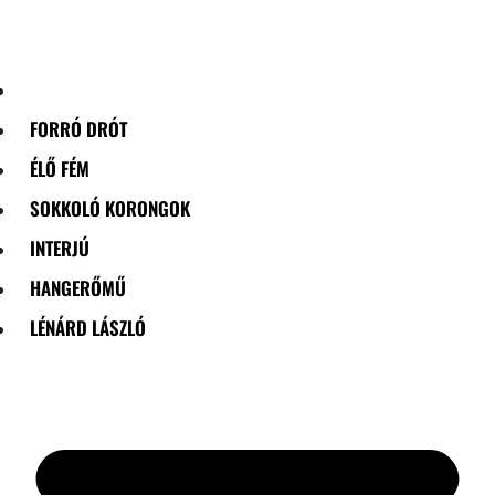
Skip
to
content
FORRÓ DRÓT
ÉLŐ FÉM
SOKKOLÓ KORONGOK
INTERJÚ
HANGERŐMŰ
LÉNÁRD LÁSZLÓ