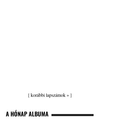
[
korábbi lapszámok »
]
A HÓNAP ALBUMA