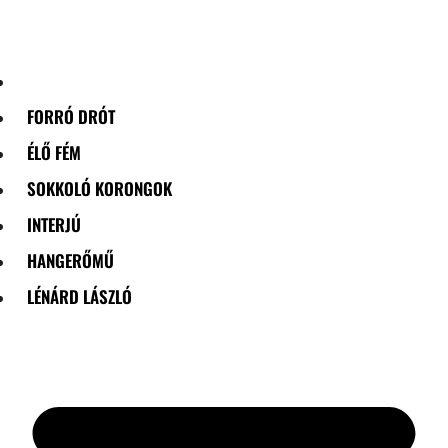
Skip
to
content
FORRÓ DRÓT
ÉLŐ FÉM
SOKKOLÓ KORONGOK
INTERJÚ
HANGERŐMŰ
LÉNÁRD LÁSZLÓ